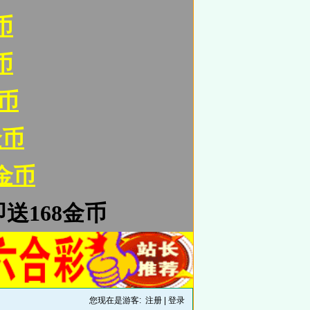
币
币
金币
金币
0金币
送168金币
您现在是游客:
注册
|
登录