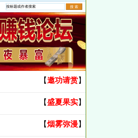
【
邀功请赏
】
【
盛夏果实
】
【
烟雾弥漫
】