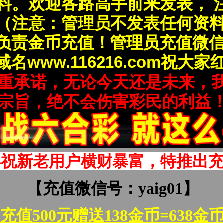
料。欢迎各路高手前来发表， 
（注意：管理员不发表任何资料
责金币充值！管理员充值微信：y
名www.116216.com祝大
重承诺，无论今天还是未来，
宗旨，绝不会伤害彩民的利益
6年祝新老用户横财暴富，特推出
【充值微信号：yaig01】
充值500元赠送138金币=638金