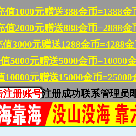
充值1000元赠送388金币=1388金
充值2000元赠送888金币=2888金
值3000元赠送1288金币=4288
值5000元赠送5000金币=10000
10000元赠送15000金币=2500
击注册账号
注册成功联系管理员即