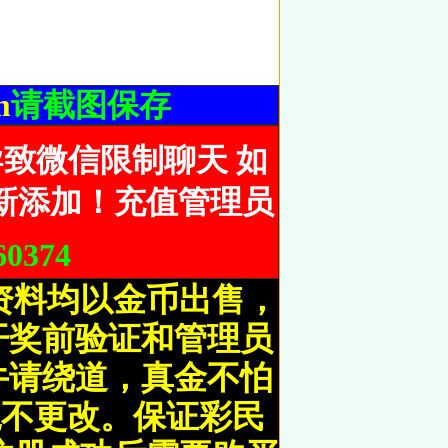
m
请截图保存
致微信限制聊天 如
新添加！充值管理员
0374
资料均以金币出售，
开奖前验证和管理员
牛请绕道，真金不怕
绝不更改。保证彩民