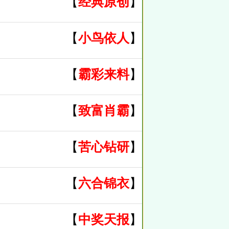
【
经典原创
】
【
小鸟依人
】
【
霸彩来料
】
【
致富肖霸
】
【
苦心钻研
】
【
六合锦衣
】
【
中奖天报
】