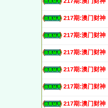
217期:澳门财
217期:澳门财
217期:澳门财
217期:澳门财
217期:澳门财
217期:澳门财
217期:澳门财