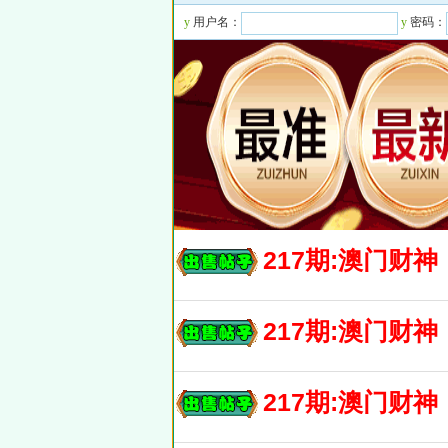
y
用户名：
y
密码：
217期:澳门财
217期:澳门财
217期:澳门财