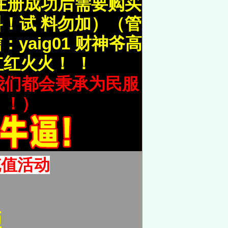
注册成功后需要购买
！试 料勿加）（管
aig01 财神爷高
家红红火火！
！
我们都会秉承为民服
！！）
充值活动
币