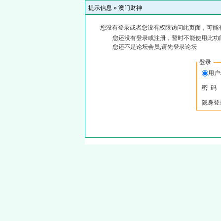
提示信息 »
澳门财神
您没有登录或者您没有权限访问此页面，可能
您还没有登录或注册，暂时不能使用此功能
您还不是论坛会员,请先登录论坛
登录
用
密 码
隐身登